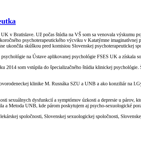
eutka
 UK v Bratislave. Už počas štúdia na VŠ som sa venovala výskumu psy
oľkoročného psychoterapeutického výcviku v Katatýmne imaginatívnej p
ne ukončila skúškou pred komisiou Slovenskej psychoterapeutickej spo
 psychológie na Ústave aplikovanej psychológie FSES UK a získala so
u 2014 som vstúpila do špecializačného štúdia klinickej psychológie. 
vorodeneckej klinike M. Rusnáka SZU a UNB a ako konziliár na I.Gy
ti sexuálnych dysfunkcií a symptómov úzkosti a depresie u párov, kt
ila a Metoda UNB, kde párom poskytujem aj psycho-sexuologické por
lekárskej spoločnosti, Slovenskej sexuologickej spoločnosti, Slovensk