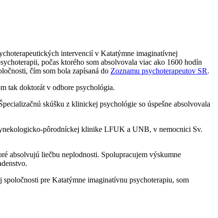
choterapeutických intervencií v Katatýmne imaginatívnej
sychoterapii, počas ktorého som absolvovala viac ako 1600 hodín
ločnosti, čím som bola zapísaná do
Zoznamu psychoterapeutov SR
.
m tak doktorát v odbore psychológia.
Špecializačnú skúšku z klinickej psychológie so úspešne absolvovala
nekologicko-pôrodníckej klinike
LFUK a UNB, v nemocnici Sv.
oré absolvujú liečbu neplodnosti. Spolupracujem výskumne
adenstvo.
ej spoločnosti pre Katatýmne imaginatívnu psychoterapiu, som