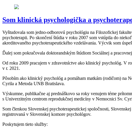
Som klinická psychologička a psychoterap
Vyštudovala som jedno-odborovú psychológiu na Filozofickej fakulte
psychoterapii. Po skončení štúdia v roku 2007 som vstúpila do niek
akreditovaného psychoterapeutického vzdelávania. Výcvik som úspeš
Ďalej som pokračovala doktorandským štúdiom Sociálnej a pracovnej
Od roku 2009 pracujem v zdravotníctve ako klinický psychológ. V rok
v r. 2021.
Pôsobím ako
klinický psychológ
a pomáham matkám (rodičom) na
No
Cyrila a Metoda UNB Bratislava.
Výskumne, publikačne aj prednáškovo sa roky venujem téme prítomnos
s Univerzitným centrom reprodukčnej medicíny v Nemocnici Sv. Cyr
Som členkou Slovenskej psychoterapeutickej spoločnosti, Slovenskej 
registrovaná v Slovenskej komore psychológov.
Poskytujem tieto služby: